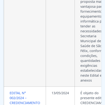
proposta mais
vantajosa para 
fornecimento 
equipamentos 
informática par
tender as
necessidades d
Secretaria
Municipal de
Saúde de São
Félix, conforme
condições,
quantidades e
exigências
estabelecidas
neste Edital e 
anexos
EDITAL N°
13/05/2024
É objeto do
002/2024 –
presente edital
CREDENCIAMENTO
CREDENCIAME