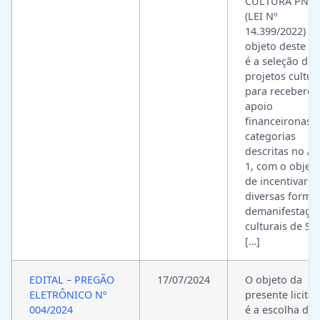
CULTURA PNA
(LEI Nº
14.399/2022) O
objeto deste Ed
é a seleção de
projetos cultur
para recebere
apoio
financeironas
categorias
descritas no A
1, com o objeti
de incentivar a
diversas forma
demanifestaçõ
culturais de Sã
[…]
EDITAL – PREGÃO
17/07/2024
O objeto da
ELETRÔNICO Nº
presente licita
004/2024
é a escolha da