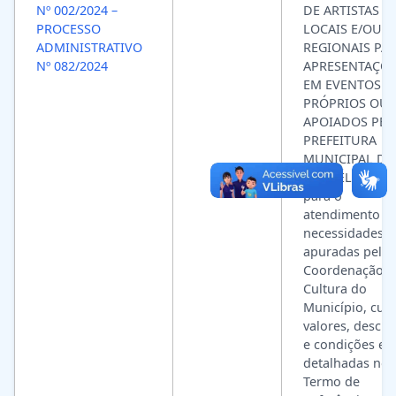
Nº 002/2024 –
DE ARTISTAS
PROCESSO
LOCAIS E/OU
ADMINISTRATIVO
REGIONAIS PA
Nº 082/2024
APRESENTAÇÕ
EM EVENTOS
PRÓPRIOS OU
APOIADOS PEL
PREFEITURA
MUNICIPAL DE
SÃO FÉLIX – BA,
para o
atendimento d
necessidades
apuradas pela
Coordenação d
Cultura do
Município, cujo
valores, descri
e condições es
detalhadas no
Termo de